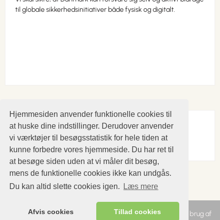
til globale sikkerhedsinitiativer både fysisk og digitalt.
Hjemmesiden anvender funktionelle cookies til
Vær social
at huske dine indstillinger. Derudover anvender
vi værktøjer til besøgsstatistik for hele tiden at
kunne forbedre vores hjemmeside. Du har ret til
at besøge siden uden at vi måler dit besøg,
mens de funktionelle cookies ikke kan undgås.
Du kan altid slette cookies igen.
Læs mere
Afvis cookies
Tillad cookies
En del af Venstre, Danmarks Liberale Parti
|
Hjemmesidens brug af